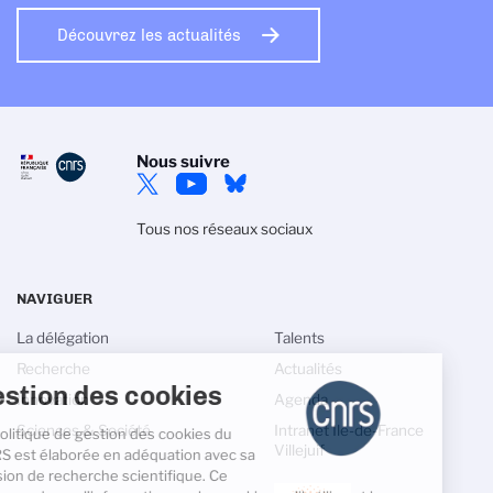
Découvrez les actualités
Nous suivre
Tous nos réseaux sociaux
NAVIGUER
La délégation
Talents
Recherche
Actualités
Gestion des cookies
Innovation
Agenda
Sciences & Société
Intranet Ile-de-France
La politique de gestion des cookies du
Villejuif
CNRS est élaborée en adéquation avec sa
mission de recherche scientifique. Ce