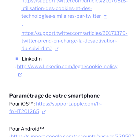
https://support.twitter.com/articles/20170518-
utilisation-des-cookies-et-des-
technologies-similaires-par-twitter
https://support.twitter.com/articles/20171379-
twitter-prend-en-charge-la-desactivation-
du-suivi-dnt#
LinkedIn
:
http://www.linkedin.com/legal/cookie-policy
Paramétrage de votre smartphone
Pour iOS™ :
https://support.apple.com/fr-
fr/HT201265
Pour Android™
:
https://support.google.com/accounts/answer/32050?