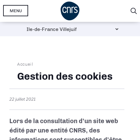
Aller
MENU
au
contenu
principal
Fil
Accueil
d'Ariane
Gestion des cookies
22 juillet 2021
Lors de la consultation d’un site web
édité par une entité CNRS, des
informations sont susceptibles d’être