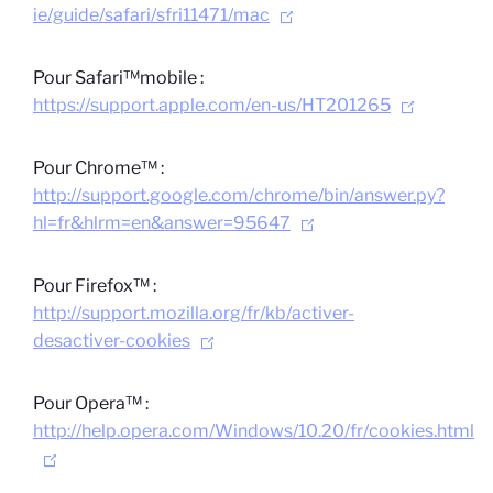
ie/guide/safari/sfri11471/mac
Pour Safari™mobile :
https://support.apple.com/en-us/HT201265
Pour Chrome™ :
http://support.google.com/chrome/bin/answer.py?
hl=fr&hlrm=en&answer=95647
Pour Firefox™ :
http://support.mozilla.org/fr/kb/activer-
desactiver-cookies
Pour Opera™ :
http://help.opera.com/Windows/10.20/fr/cookies.html