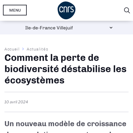
Aller
MENU
au
contenu
principal
Fil
Accueil
Actualités
Comment la perte de
d'Ariane
biodiversité déstabilise les
écosystèmes
10 avril 2024
Un nouveau modèle de croissance