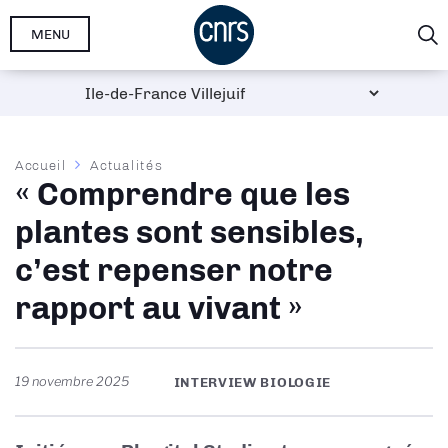
Aller
MENU
au
contenu
principal
Fil
Accueil
Actualités
« Comprendre que les
d'Ariane
plantes sont sensibles,
c’est repenser notre
rapport au vivant »
19 novembre 2025
INTERVIEW BIOLOGIE