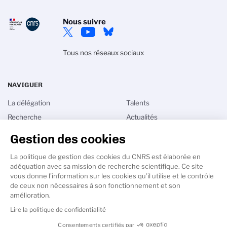
Nous suivre
Tous nos réseaux sociaux
NAVIGUER
La délégation
Talents
Recherche
Actualités
Innovation
Agenda
Gestion des cookies
Sciences & Société
Intranet Ile-de-France
Villejuif
La politique de gestion des cookies du CNRS est élaborée en
adéquation avec sa mission de recherche scientifique. Ce site
vous donne l’information sur les cookies qu’il utilise et le contrôle
de ceux non nécessaires à son fonctionnement et son
amélioration.
Lire la politique de confidentialité
PIED
DE
Crédits
Mentions légales
Données personnelles
Consentements certifiés par