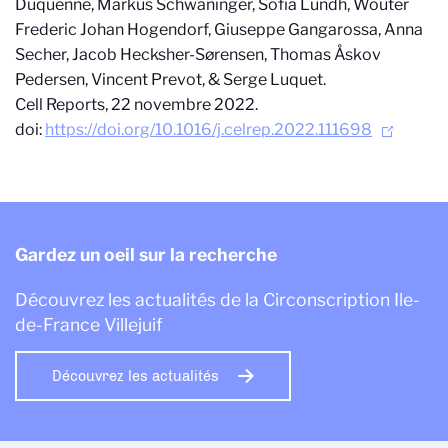
Duquenne, Markus Schwaninger, Sofia Lundh, Wouter
Frederic Johan Hogendorf, Giuseppe Gangarossa, Anna
Secher, Jacob Hecksher-Sørensen, Thomas Åskov
Pedersen, Vincent Prevot, & Serge Luquet.
Cell Reports, 22 novembre 2022.
doi:
https://doi.org/10.1016/j.celrep.2022.111698
Gardez un oeil sur la recherche
Découvrez les actualités de la Circonscription Ile-
de-France Villejuif
Découvrez les actualités