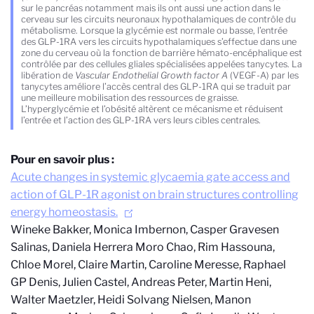
sur le pancréas notamment mais ils ont aussi une action dans le
cerveau sur les circuits neuronaux hypothalamiques de contrôle du
métabolisme. Lorsque la glycémie est normale ou basse, l’entrée
des GLP-1RA vers les circuits hypothalamiques s’effectue dans une
zone du cerveau où la fonction de barrière hémato-encéphalique est
contrôlée par des cellules gliales spécialisées appelées tanycytes. La
libération de
Vascular Endothelial Growth factor A
(VEGF-A) par les
tanycytes améliore l’accès central des GLP-1RA qui se traduit par
une meilleure mobilisation des ressources de graisse.
L’hyperglycémie et l’obésité altèrent ce mécanisme et réduisent
l’entrée et l’action des GLP-1RA vers leurs cibles centrales.
Pour en savoir plus :
Acute changes in systemic glycaemia gate access and
action of GLP-1R agonist on brain structures controlling
energy homeostasis.
Wineke Bakker, Monica Imbernon, Casper Gravesen
Salinas, Daniela Herrera Moro Chao, Rim Hassouna,
Chloe Morel, Claire Martin, Caroline Meresse, Raphael
GP Denis, Julien Castel, Andreas Peter, Martin Heni,
Walter Maetzler, Heidi Solvang Nielsen, Manon