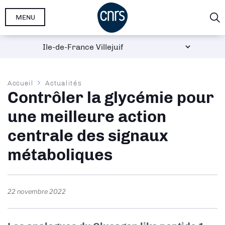
Aller
MENU
au
contenu
principal
Fil
Accueil
Actualités
Contrôler la glycémie pour
d'Ariane
une meilleure action
centrale des signaux
métaboliques
22 novembre 2022