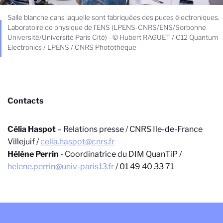
Salle blanche dans laquelle sont fabriquées des puces électroniques.
Laboratoire de physique de l'ENS (LPENS-CNRS/ENS/Sorbonne
Université/Université Paris Cité) - © Hubert RAGUET / C12 Quantum
Electronics / LPENS / CNRS Photothèque
Contacts
Célia Haspot
–
Relations presse / CNRS Ile-de-France
Villejuif /
celia.haspot@cnrs.fr
Hélène Perrin
- Coordinatrice du DIM QuanTiP /
helene.perrin@univ-paris13.fr
/ 01 49 40 33 71