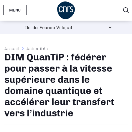
Aller
MENU
au
contenu
principal
Fil
Accueil
Actualités
DIM QuanTiP : fédérer
d'Ariane
pour passer à la vitesse
supérieure dans le
domaine quantique et
accélérer leur transfert
vers l’industrie