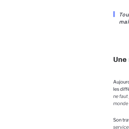
Tou
maî
Une 
Aujourd
les dif
ne faut
monde re
Son tra
service