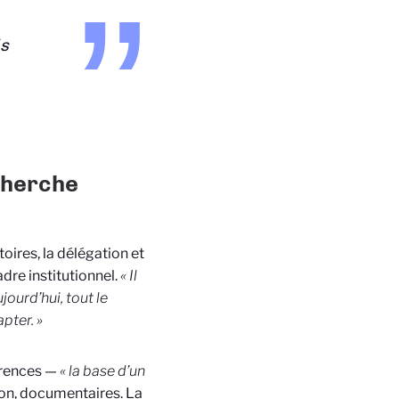
is
echerche
oires, la délégation et
adre institutionnel.
« Il
ourd’hui, tout le
pter. »
férences —
« la base d’un
ion, documentaires. La