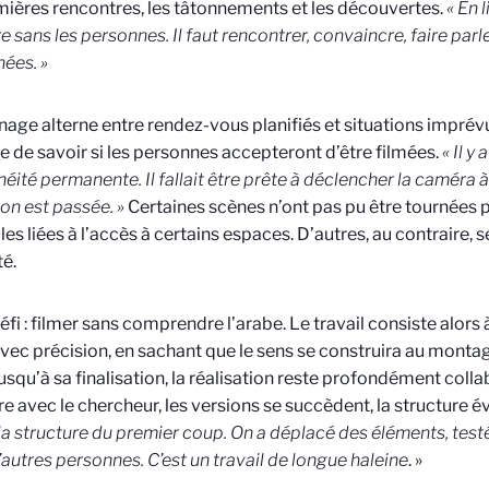
mières rencontres, les tâtonnements et les découvertes.
« En 
re sans les personnes. Il faut rencontrer, convaincre, faire parler
ées. »
nage alterne entre rendez-vous planifiés et situations imprévue
e de savoir si les personnes accepteront d’être filmées.
« Il y
éité permanente. Il fallait être prête à déclencher la caméra 
ion est passée. »
Certaines scènes n’ont pas pu être tournées 
lles liées à l’accès à certains espaces. D’autres, au contraire,
té.
éfi : filmer sans comprendre l’arabe. Le travail consiste alors 
avec précision, en sachant que le sens se construira au montage
jusqu’à sa finalisation, la réalisation reste profondément collab
re avec le chercheur, les versions se succèdent, la structure é
la structure du premier coup. On a déplacé des éléments, test
d’autres personnes. C’est un travail de longue haleine
. »