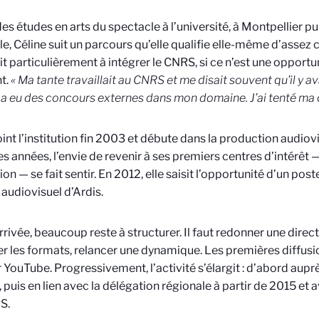
es études en arts du spectacle à l’université, à Montpellier p
le, Céline suit un parcours qu’elle qualifie elle-même d’assez c
it particulièrement à intégrer le CNRS, si ce n’est une opportu
t.
« Ma tante travaillait au CNRS et me disait souvent qu’il y a
l y a eu des concours externes dans mon domaine. J’ai tenté ma 
joint l’institution fin 2003 et débute dans la production audiov
s années, l’envie de revenir à ses premiers centres d’intérêt 
ion — se fait sentir. En 2012, elle saisit l’opportunité d’un poste 
 audiovisuel d’Ardis.
rrivée, beaucoup reste à structurer. Il faut redonner une direct
r les formats, relancer une dynamique. Les premières diffusio
r YouTube. Progressivement, l’activité s’élargit : d’abord aupr
if, puis en lien avec la délégation régionale à partir de 2015 et
S.