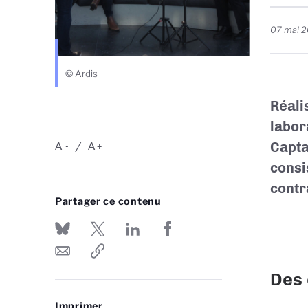
07 mai 
© Ardis
Réali
labor
Capta
A
A
-
+
consis
contr
Partager ce contenu
Des 
Imprimer