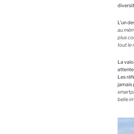
diversi
L’un de
au même
plus cou
tout le
La valo
attente
Les réfé
jamais 
smartph
belle i