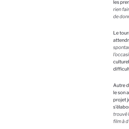
les pre
rien fai
de donn
Le tour
attendr
spontan
l’occas
culture
difficul
Autre d
le son 
projet 
s’élabo
trouvé 
film à 