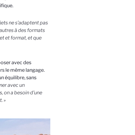
ifique.
ujets ne s’adaptent pas
’autres à des formats
jet et format, et que
poser avec des
ours le même langage.
un équilibre, sans
lmer avec un
s, on a besoin d’une
. »