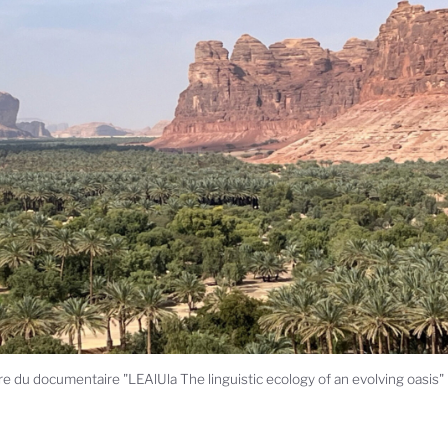
e du documentaire "LEAlUla The linguistic ecology of an evolving oasis" r