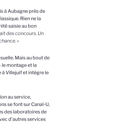
uis à Aubagne près de
lassique. Rien ne la
nité saisie au bon
vait des concours. Un
chance. »
isuelle. Mais au bout de
— le montage et la
à Villejuif et intègre le
ion au service,
ns se font sur Canal-U,
ès des laboratoires de
 avec d’autres services