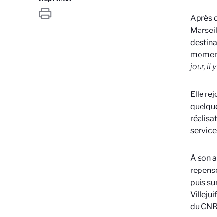
Après d
Marseil
destina
momen
jour, i
Elle re
quelque
réalisat
service
À son a
repense
puis su
Villeju
du CNR