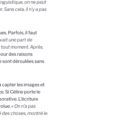
linguistique, on ne peut
. Sans cela, il n’y a pas
s. Parfois, il faut
 avait une part de
à tout moment. Après,
pour des raisons
 se sont déroulées sans
à capter les images et
. Si Céline porte le
orative. L’écriture
volue. «
On n’a pas
é des choses, montré le