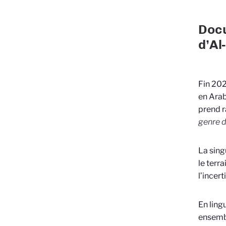
Docu
d’Al
Fin 202
en Arab
prend r
genre de
La singu
le terr
l’incer
En lingu
ensembl