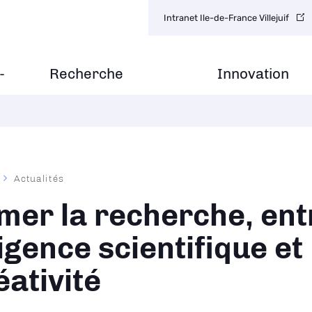
Navigation
Intranet Ile-de-France Villejuif
secondaire
-
Recherche
Innovation
Actualités
ane
lmer la recherche, ent
igence scientifique et
éativité