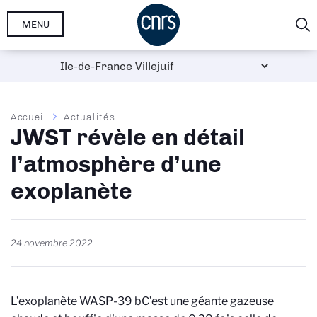
Aller
MENU
au
contenu
principal
Fil
Accueil
Actualités
JWST révèle en détail
d'Ariane
l’atmosphère d’une
exoplanète
24 novembre 2022
L’exoplanète WASP-39 b
C’est une géante gazeuse