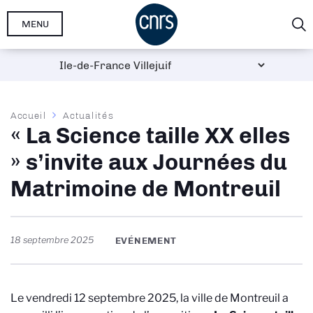
Aller
MENU
au
contenu
principal
Fil
Accueil
Actualités
« La Science taille XX elles
d'Ariane
» s’invite aux Journées du
Matrimoine de Montreuil
18 septembre 2025
EVÉNEMENT
Le vendredi 12 septembre 2025, la ville de Montreuil a