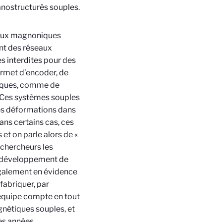
anostructurés souples.
staux magnoniques
nt des réseaux
s interdites pour des
rmet d’encoder, de
tiques, comme de
 Ces systèmes souples
les déformations dans
ns certains cas, ces
et on parle alors de «
 chercheurs les
le développement de
galement en évidence
fabriquer, par
’équipe compte en tout
gnétiques souples, et
es années.