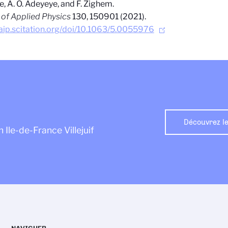
ie, A. O. Adeyeye, and F. Zighem.
 of Applied Physics
130, 150901 (2021).
/aip.scitation.org/doi/10.1063/5.0055976
Découvrez le
 Ile-de-France Villejuif
NAVIGUER