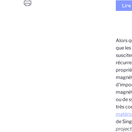
Lire
Alors q
que les
suscite
récurre
proprié
magnéti
d’impor
magnéti
ou de s
très co
matéri
de Sing
project