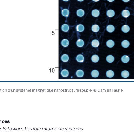
ration d’un système magnétique nanostructuré souple. © Damien Faurie.
nces
ts toward flexible magnonic systems.