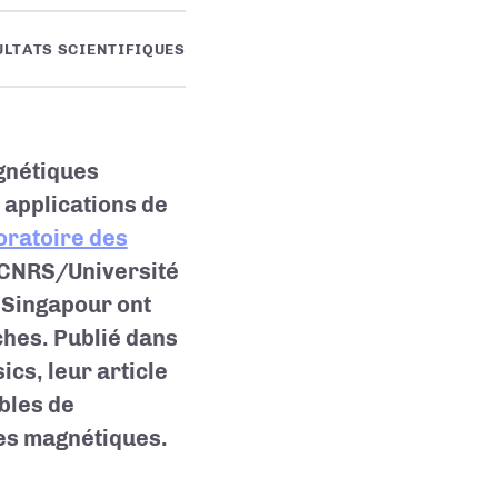
ULTATS SCIENTIFIQUES
gnétiques
 applications de
oratoire des
 CNRS/Université
e Singapour ont
ches. Publié dans
ics, leur article
bles de
des magnétiques.