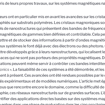
is de leurs propres travaux, sur les systèmes magnétiques n
eurs ont en particulier mis en avant les avancées sur les cri
aphiés sur substrats polymères. Les cristaux magnoniques so
iels de nanostructures qui présentent des bandes de fréquence
agnétiques de gammes bien définies et contrôlable. Cela pe
ttre et de stocker des informations à partir d’ondes magné
x systèmes le font déjà avec des électrons ou des photons.
être développés grâce à leurs nanostructures, qui localisent 
aces qui ne sont pas porteurs des propriétés magnétiques. Da
tions peuvent même servir à contrôler ces bandes interdites 
ronics
». La faisabilité de ces systèmes a été démontrée, et les
ent à présent. Ces avancées ont été rendues possibles par 
s expérimentaux et de modèles numériques. L’article met é
rous que rencontre encore le domaine, comme la difficulté de 
aphie, ces réseaux nanostructurés sur de grandes surfaces. L
ntifier des applications directes basées sur des systèmes ma
re entrer dans une phase de maturation dans les cinq prochain