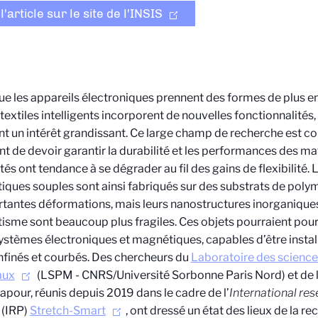
 l'article sur le site de l'INSIS
ue les appareils électroniques prennent des formes de plus e
 textiles intelligents incorporent de nouvelles fonctionnalités,
nt un intérêt grandissant. Ce large champ de recherche est 
nt de devoir garantir la durabilité et les performances des ma
tés ont tendance à se dégrader au fil des gains de flexibilité.
ques souples sont ainsi fabriqués sur des substrats de poly
tantes déformations, mais leurs nanostructures inorganique
sme sont beaucoup plus fragiles. Ces objets pourraient pour
ystèmes électroniques et magnétiques, capables d’être instal
nfinés et courbés. Des chercheurs du
Laboratoire des science
aux
(LSPM - CNRS/Université Sorbonne Paris Nord) et de l
apour, réunis depuis 2019 dans le cadre de l’
International re
(IRP)
Stretch-Smart
, ont dressé un état des lieux de la re