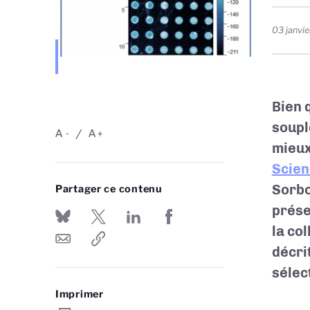
03 janvi
Bien 
soupl
A
A
-
+
mieux
Scien
Sorbo
Partager ce contenu
prése
la co
décri
sélec
Imprimer