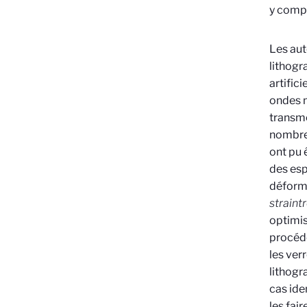
y compr
Les aut
lithogr
artific
ondes m
transme
nombreu
ont pu 
des esp
déforma
straint
optimis
procédé
les ver
lithogr
cas ide
les fai