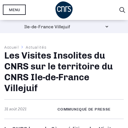
Aller
MENU
au
contenu
principal
Fil
Accueil
Actualités
Les Visites Insolites du
d'Ariane
CNRS sur le territoire du
CNRS Ile-de-France
Villejuif
31 août 2021
COMMUNIQUÉ DE PRESSE