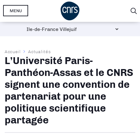
Aller
MENU
au
contenu
principal
Fil
Accueil
Actualités
L’Université Paris-
d'Ariane
Panthéon-Assas et le CNRS
signent une convention de
partenariat pour une
politique scientifique
partagée