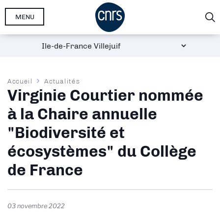
Aller
MENU
au
contenu
principal
Fil
Accueil
Actualités
Virginie Courtier nommée
d'Ariane
à la Chaire annuelle
"Biodiversité et
écosystèmes" du Collège
de France
03 novembre 2022