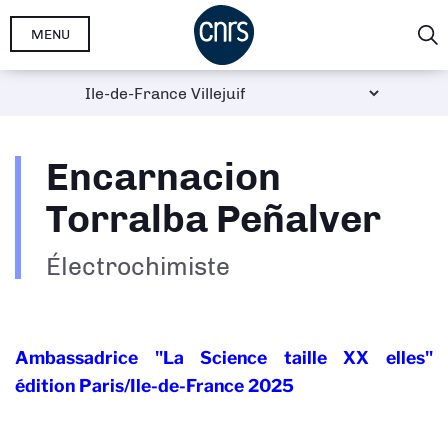
Aller
MENU
au
contenu
principal
Encarnacion
Torralba Peñalver
Électrochimiste
Ambassadrice "La Science taille XX elles"
édition Paris/Ile-de-France 2025