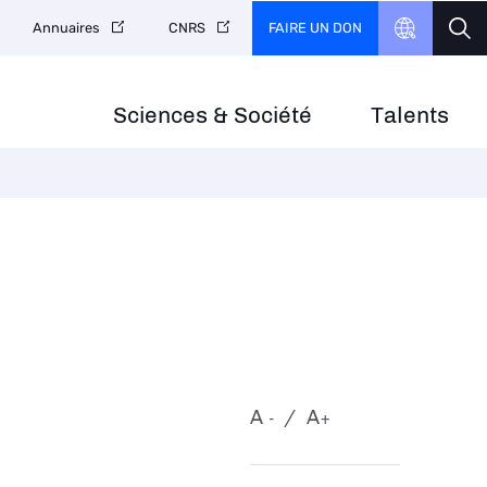
FAIRE UN DON
Annuaires
CNRS
Sciences & Société
Talents
A
A
-
+