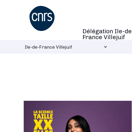
Aller
au
contenu
principal
Délégation Ile-de
Navigation
France Villejuif
principale