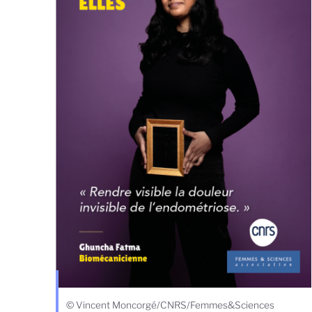
© Vincent Moncorgé/CNRS/Femmes&Sciences