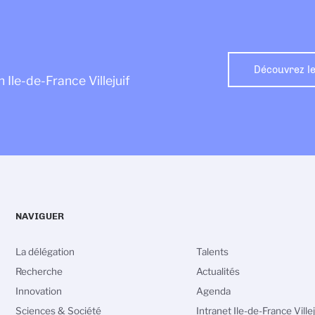
Découvrez le
 Ile-de-France Villejuif
NAVIGUER
La délégation
Talents
Recherche
Actualités
Innovation
Agenda
Sciences & Société
Intranet Ile-de-France Villej