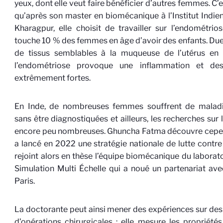
yeux, dont elle veut faire bénéficier d’autres femmes. C’
qu’après son master en biomécanique à l’Institut Indie
Kharagpur, elle choisit de travailler sur l’endométrio
touche 10 % des femmes en âge d’avoir des enfants. D
de tissus semblables à la muqueuse de l’utérus en d
l’endométriose provoque une inflammation et des
extrêmement fortes.
En Inde, de nombreuses femmes souffrent de malad
sans être diagnostiquées et ailleurs, les recherches sur
encore peu nombreuses. Ghuncha Fatma découvre cepen
a lancé en 2022 une stratégie nationale de lutte contre 
rejoint alors en thèse l’équipe biomécanique du laborat
Simulation Multi Échelle qui a noué un partenariat ave
Paris.
La doctorante peut ainsi mener des expériences sur des 
d’opérations chirurgicales : elle mesure les propriétés