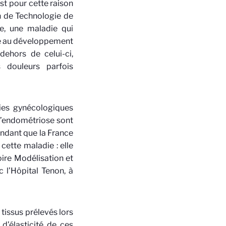
est pour cette raison
n de Technologie de
se, une maladie qui
ue au développement
ehors de celui-ci,
 douleurs parfois
ies gynécologiques
 l’endométriose sont
dant que la France
cette maladie : elle
oire Modélisation et
c l’Hôpital Tenon, à
tissus prélevés lors
 d’élasticité de ces